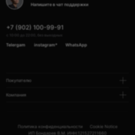
Напишите в чат поддержки
по телефону
+7 902 100 99 91
Узнать подробнее
В магазин
+7 (902) 100-99-91
с 10:00 до 22:00, без выходных
Telergam
instagram*
WhatsApp
Покупателю
Компания
Политика конфиденциальности
Cookie Notice
ИП Бондарев В.М. ИНН:121527211660