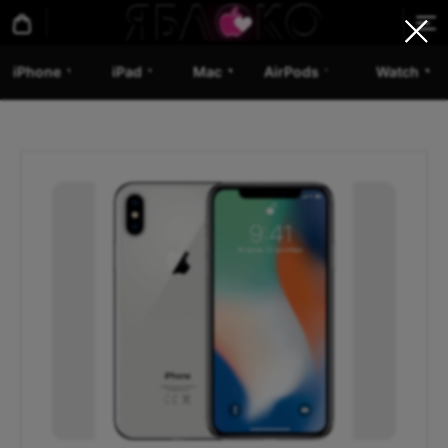
iPhone
iPad
Mac
AirPods
Watch