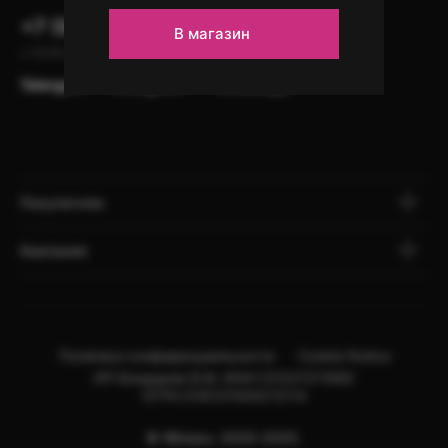
+7 (902) 100-99-91
В магазин
с 10:00 до 22:00, без выходных
Telergam
instagram*
WhatsApp
Покупателю
Компания
Политика конфиденциальности
Cookie Notice
ИП Бондарев В.М. ИНН:121527211660
ОГРН:318121500013114
© Яблоко, 2020-2025.