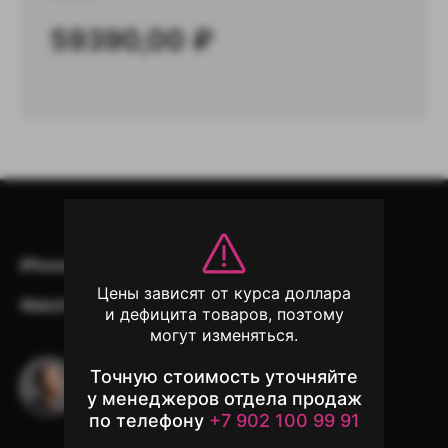
59390,00
₽
iPhone
iPad
Mac
AirPods
Цены зависят от курса доллара
Watch
Аксессуары
Другая техника
и дефицита товаров, поэтому
могут изменяться.
Точную стоимость уточняйте
Остались вопросы?
у менеджеров отдела продаж
Напишите в чат поддержки
по телефону
+7 902 100 99 91