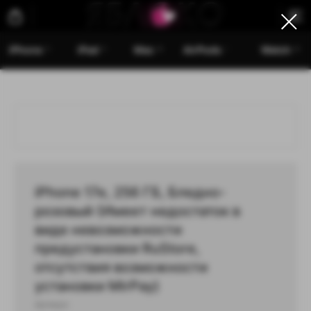
iPhone
iPad
Mac
AirPods
Watch
iPhone 17e, 256 ГБ, Бледно-
розовый (Имеет недостаток в
виде невозможности
предустановки RuStore,
отсутствия возможности
установки MirPay)
Артикул: