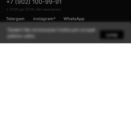
+7 (902) 100-99-91
с 10:00 до 22:00, без выходных
Telergam
instagram*
WhatsApp
Уведомить
Привет! Мы используем Cookie для лучшей
супер
работы сайта.
Покупателю
Компания
Политика конфиденциальности
Cookie Notice
ИП Бондарев В.М. ИНН:121527211660
ОГРН:318121500013114
© Яблоко, 2020-2025.