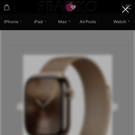
iPhone
iPad
Mac
AirPods
Watch