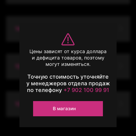
14 Plus
Цены зависят от курса доллара
и дефицита товаров, поэтому
могут изменяться.
13
Точную стоимость уточняйте
у менеджеров отдела продаж
по телефону
+7 902 100 99 91
13 mini
В магазин