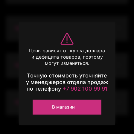
14 Plus
Обменяй свой
Цены зависят от курса доллара
телефон выгодно!
и дефицита товаров, поэтому
могут изменяться.
13
Единственный повод расстаться
с iPhone — новый iPhone
Точную стоимость уточняйте
у менеджеров отдела продаж
по телефону
+7 902 100 99 91
Узнать подробнее
13 mini
В магазин