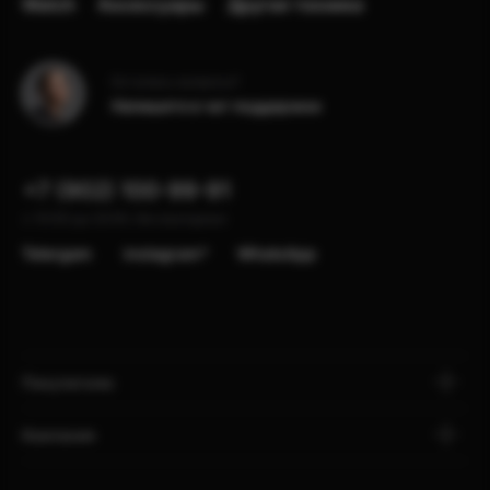
Watch
Аксессуары
Другая техника
Остались вопросы?
Напишите в чат поддержки
+7 (902) 100-99-91
с 10:00 до 22:00, без выходных
Telergam
instagram*
WhatsApp
Покупателю
Компания