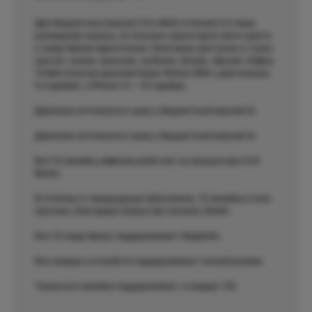
Две бюджетные версии (12 и Mini) отличаются лишь
размерами экрана, остальные характеристики и цвета
у смартфонов идентичные. Флагманы доступны в таких
цветах: синем, красном, зелёном, белом, чёрном. Айфон
12 Mini получил дисплей Super Retina XDR с диагональю
5,4 дюйма, а iPhone 12 — 6,1 дюйма.
Диапазон оптического зума у бюджетный версий 2x
Диапазон оптического зума у бюджетный версий 2x
Вся 12 линейка айфонов работает на процессоре A14
Bionic.
В отличие от предыдущих флагманов, 12 линейка стала
прочнее, благодаря покрытию Ceramic Shield.
Все 12 смартфоны поддерживают MagSafe.
Все камеры устройств поддерживают ночной режим.
Также вся линейка поддерживает стандарт 5G.