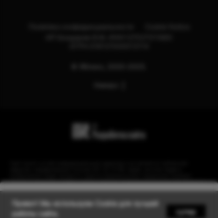
Политика конфиденциальности
Cookie Notice
ИП Бондарев В.М. ИНН:121527211660
ОГРН:318121500013114
© Яблоко, 2020-2025.
Наверх
Сайт носит сугубо информационный характер и не является публичной
офертой, определяемой Статьей 437 (2) ГК РФ. Apple, логотип Apple и
изображения Apple являются зарегистрированными товарными знаками
компании Apple Inc. в США и других странах. Instagram принадлежит компании
Meta, признанной экстремистской организацией и запрещенной в РФ.
Уведомить
Привет! Мы используем Cookie для лучшей
супер
работы сайта.