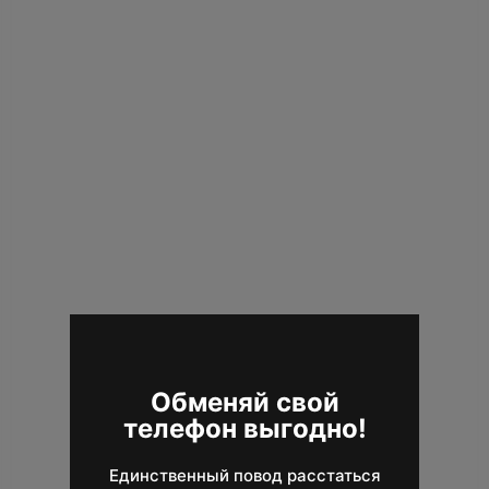
Обменяй свой
Цены зависят от курса доллара
телефон выгодно!
и дефицита товаров, поэтому
могут изменяться.
Единственный повод расстаться