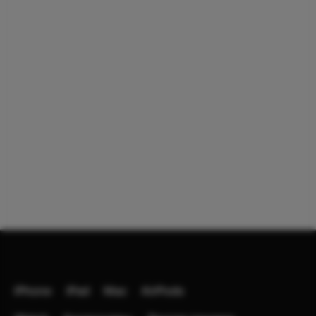
iPhone
iPad
Mac
AirPods