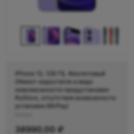
iPhone 12, 128 ГБ, Фиолетовый
(Имеет недостаток в виде
невозможности предустановки
RuStore, отсутствия возможности
установки MirPay)
Артикул:
38990,00
₽