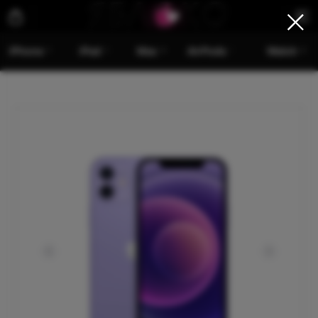
iPhone
iPad
Mac
AirPods
Watch