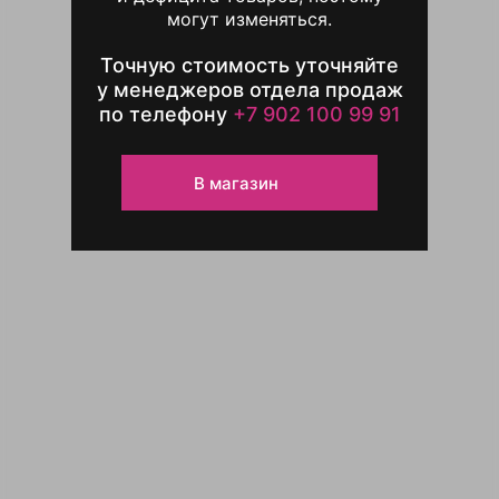
могут изменяться.
Точную стоимость уточняйте
у менеджеров отдела продаж
по телефону
+7 902 100 99 91
В магазин