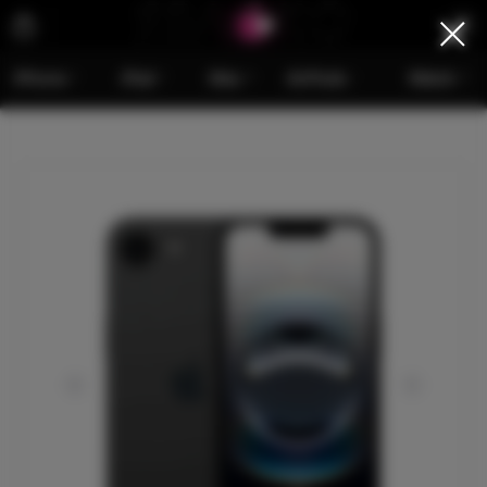
iPhone
iPad
Mac
AirPods
Watch