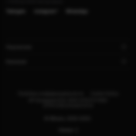
с 10:00 до 22:00, без выходных
Telergam
instagram*
WhatsApp
Покупателю
Компания
Политика конфиденциальности
Cookie Notice
ИП Бондарев В.М. ИНН:121527211660
ОГРН:318121500013114
© Яблоко, 2020-2025.
Наверх