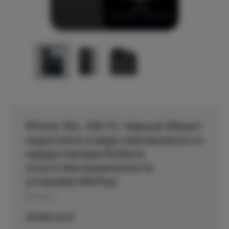
iPhone 16e, 128 Гб, Чёрный (Имеет
недостаток в виде невозможности
предустановки RuStore,
отсутствия возможности
установки MirPay)
Артикул:
50390,00
₽