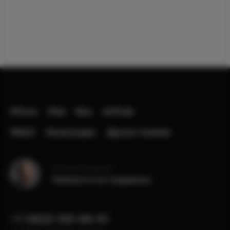
iPhone
iPad
Mac
AirPods
Watch
Аксессуары
Другая техника
Остались вопросы?
Напишите в чат поддержки
+7 (902) 100-99-91