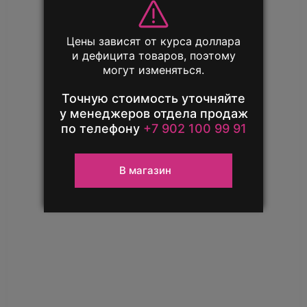
Обменяй свой
Цены зависят от курса доллара
телефон выгодно!
и дефицита товаров, поэтому
могут изменяться.
Единственный повод расстаться
с iPhone — новый iPhone
Точную стоимость уточняйте
у менеджеров отдела продаж
по телефону
+7 902 100 99 91
Узнать подробнее
В магазин