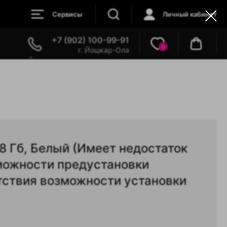
Сервисы
Личный кабинет
+7 (902) 100-99-91
0
г. Йошкар-Ола
28 Гб, Белый (Имеет недостаток
можности предустановки
утствия возможности установки