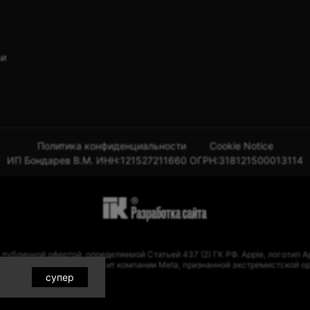
ьи
Политика конфиденциальности
Cookie Notice
ИП Бондарев В.М. ИНН:121527211660 ОГРН:318121500013114
 публичной офертой, определяемой Статьей 437 (2) ГК РФ. Apple, логотип
ранах. Instagram принадлежит компании Meta, признанной экстремистской о
супер