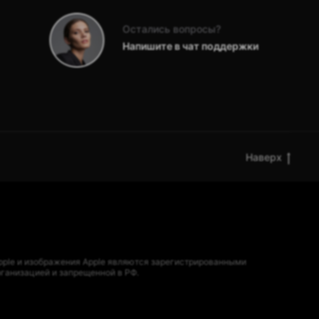
Остались вопросы?
Напишите в чат поддержки
Наверх
 Apple и изображения Apple являются зарегистрированными
рганизацией и запрещенной в РФ.