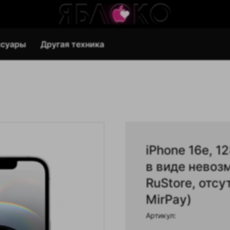
ссуары
Другая техника
iPhone 16e, 1
в виде невоз
RuStore, отс
MirPay)
Артикул: