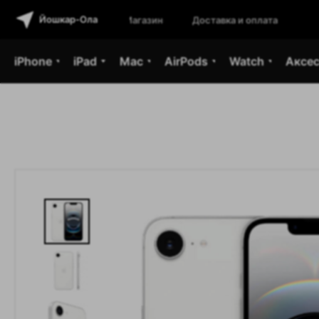
Йошкар-Ола
Магазины
Доставка и оплата
iPhone
iPad
Mac
AirPods
Watch
Аксе