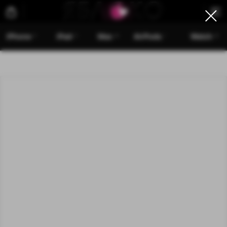
iPhone
iPad
Mac
AirPods
Watch