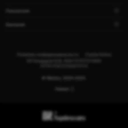
Покупателю
Компания
Политика конфиденциальности
Cookie Notice
ИП Бондарев В.М. ИНН:121527211660
ОГРН:318121500013114
© Яблоко, 2020-2025.
Наверх