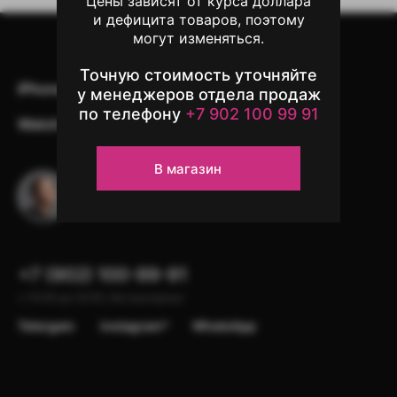
Цены зависят от курса доллара
и дефицита товаров, поэтому
могут изменяться.
Точную стоимость уточняйте
iPhone
iPad
Mac
AirPods
у менеджеров отдела продаж
по телефону
+7 902 100 99 91
Watch
Аксессуары
Другая техника
В магазин
Остались вопросы?
Напишите в чат поддержки
+7 (902) 100-99-91
с 10:00 до 22:00, без выходных
Telergam
instagram*
WhatsApp