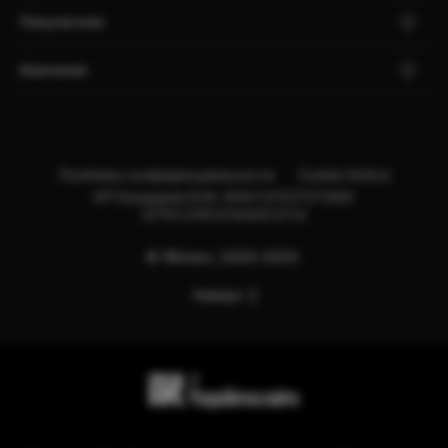
Покупателю
Компания
Политика конфиденциальности
Cookie Notice
ИП Бондарев В.М. ИНН:121527211660
ОГРН:318121500013114
© Яблоко, 2020-2025.
Наверх