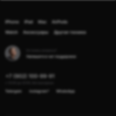
iPhone
iPad
Mac
AirPods
Watch
Аксессуары
Другая техника
Остались вопросы?
Напишите в чат поддержки
+7 (902) 100-99-91
с 10:00 до 22:00, без выходных
Telergam
instagram*
WhatsApp