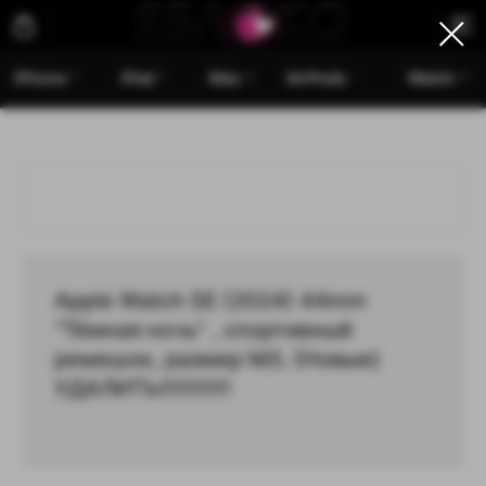
iPhone
iPad
Mac
AirPods
Watch
Apple Watch SE (2024) 44mm
"Тёмная ночь" , спортивный
ремешок, размер M/L (Новые)
УДАЛИТЬ!!!!!!!!!!!