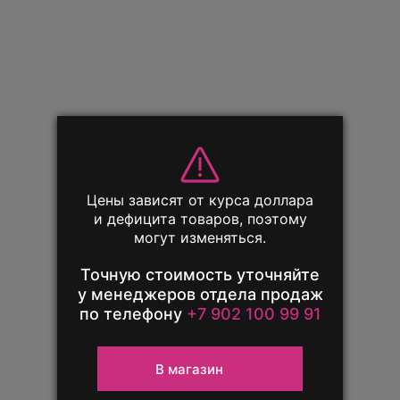
Обменяй свой
Цены зависят от курса доллара
телефон выгодно!
и дефицита товаров, поэтому
могут изменяться.
Единственный повод расстаться
с iPhone — новый iPhone
Точную стоимость уточняйте
у менеджеров отдела продаж
по телефону
+7 902 100 99 91
Узнать подробнее
В магазин