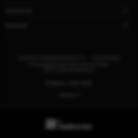
Покупателю
Компания
Политика конфиденциальности
Cookie Notice
ИП Бондарев В.М. ИНН:121527211660
ОГРН:318121500013114
© Яблоко, 2020-2025.
Наверх