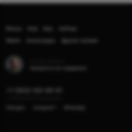
iPhone
iPad
Mac
AirPods
Watch
Аксессуары
Другая техника
Остались вопросы?
Напишите в чат поддержки
+7 (902) 100-99-91
с 10:00 до 22:00, без выходных
Telergam
instagram*
WhatsApp