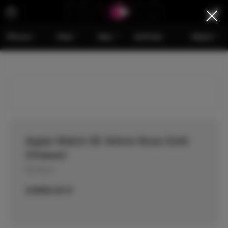
iPhone
iPad
Mac
AirPods
Watch
Apple Watch SE 44mm Rose Gold
(Новые)
Артикул:
23999,00
₽