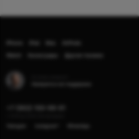
iPhone
iPad
Mac
AirPods
Watch
Аксессуары
Другая техника
Остались вопросы?
Напишите в чат поддержки
+7 (902) 100-99-91
с 10:00 до 22:00, без выходных
Telergam
instagram*
WhatsApp