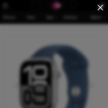
iPhone
iPad
Mac
AirPods
Watch