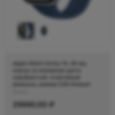
Apple Watch Series 10, 46 мм,
корпус из алюминия цвета
серебристый, спортивный
ремешок, размер S/M (Новые)
Артикул:
29890,00
₽