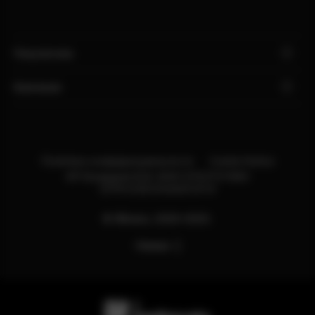
Покупателю
Компания
Политика конфиденциальности
Cookie Notice
ИП Бондарев В.М. ИНН:121527211660
ОГРН:318121500013114
© Яблоко, 2020-2025.
Наверх