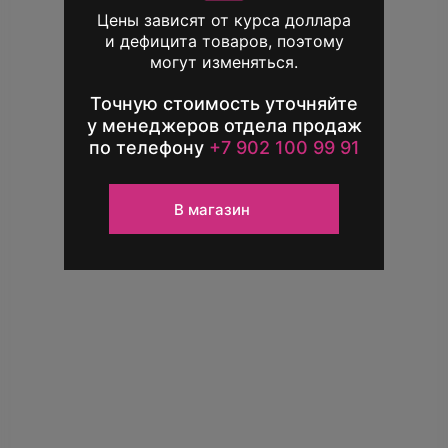
Обменяй свой
Цены зависят от курса доллара
телефон выгодно!
и дефицита товаров, поэтому
могут изменяться.
Единственный повод расстаться
с iPhone — новый iPhone
Точную стоимость уточняйте
у менеджеров отдела продаж
по телефону
+7 902 100 99 91
Узнать подробнее
В магазин