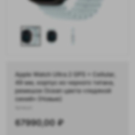
Apple Watch Ultra 2 GPS + Cellular,
49 мм, корпус из черного титана,
ремешок Ocean цвета «‎ледяной
синий» (Новые)
Артикул:
67990,00
₽