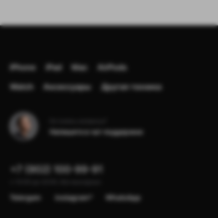
iPhone
iPad
Mac
AirPods
Watch
Аксессуары
Другая техника
Остались вопросы?
Напишите в чат поддержки
+7 (902) 100-99-91
с 10:00 до 22:00, без выходных
Telergam
instagram*
WhatsApp