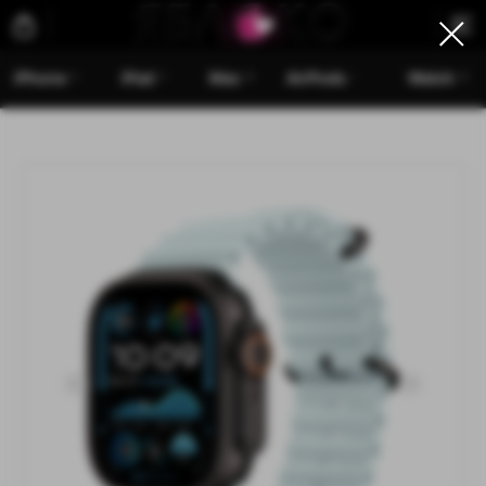
iPhone
iPad
Mac
AirPods
Watch