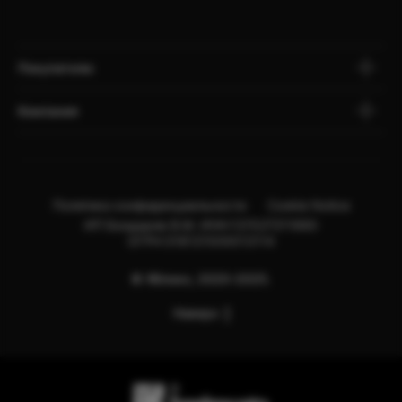
Покупателю
Компания
Политика конфиденциальности
Cookie Notice
ИП Бондарев В.М. ИНН:121527211660
ОГРН:318121500013114
© Яблоко, 2020-2025.
Наверх