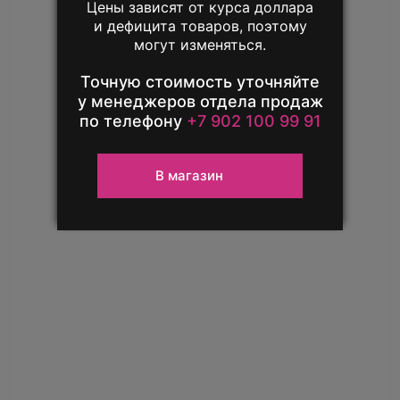
Цены зависят от курса доллара
телефон выгодно!
и дефицита товаров, поэтому
могут изменяться.
Единственный повод расстаться
с iPhone — новый iPhone
Точную стоимость уточняйте
у менеджеров отдела продаж
по телефону
+7 902 100 99 91
Узнать подробнее
В магазин