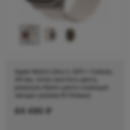
Apple Watch Ultra 2, GPS + Cellular,
49 мм, титан светлого цвета,
ремешок Alpine цвета «сияющая
звезда» размер M (Новые)
64 490
₽