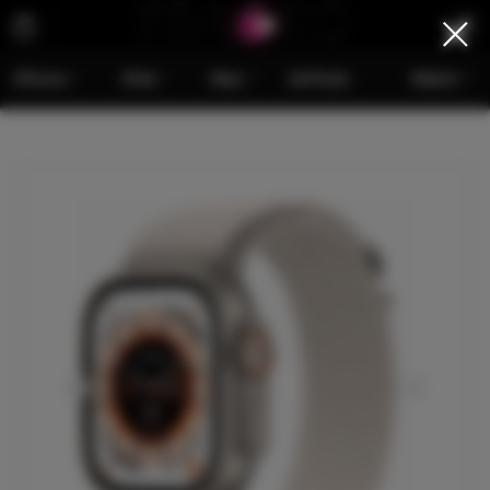
iPhone
iPad
Mac
AirPods
Watch