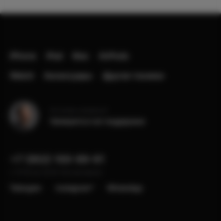
iPhone
iPad
Mac
AirPods
Watch
Аксессуары
Другая техника
Остались вопросы?
Напишите в чат поддержки
+7 (902) 100-99-91
с 10:00 до 22:00, без выходных
Telergam
instagram*
WhatsApp