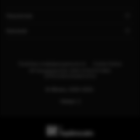
Покупателю
Компания
Политика конфиденциальности
Cookie Notice
ИП Бондарев В.М. ИНН:121527211660
ОГРН:318121500013114
© Яблоко, 2020-2025.
Наверх