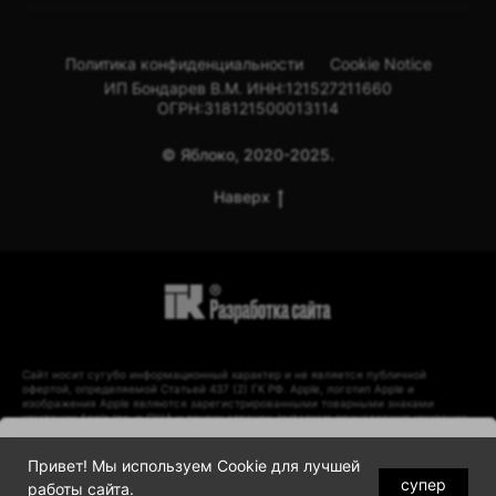
Политика конфиденциальности
Cookie Notice
ИП Бондарев В.М. ИНН:121527211660
ОГРН:318121500013114
© Яблоко, 2020-2025.
Наверх
Сайт носит сугубо информационный характер и не является публичной
офертой, определяемой Статьей 437 (2) ГК РФ. Apple, логотип Apple и
изображения Apple являются зарегистрированными товарными знаками
компании Apple Inc. в США и других странах. Instagram принадлежит компании
Meta, признанной экстремистской организацией и запрещенной в РФ.
Уведомить
Привет! Мы используем Cookie для лучшей
супер
работы сайта.