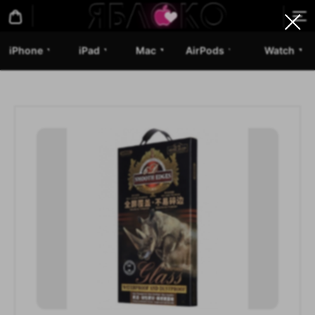
iPhone
iPad
Mac
AirPods
Watch