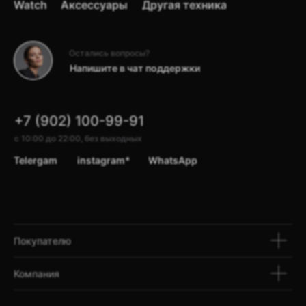
Watch
Аксессуары
Другая техника
Точную стоимость уточняйте
у менеджеров отдела продаж
по телефону
+7 902 100 99 91
Остались вопросы?
Напишите в чат поддержки
В магазин
+7 (902) 100-99-91
с 10:00 до 22:00, без выходных
Telergam
instagram*
WhatsApp
Покупателю
Компания