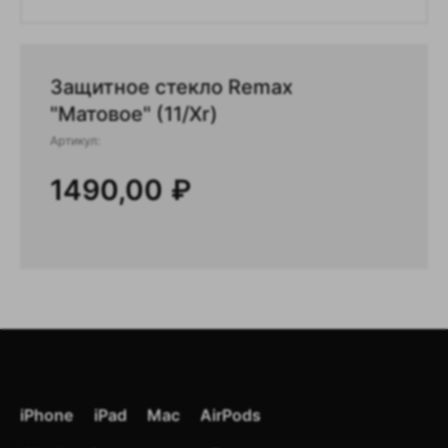
Защитное стекло Remax
"Матовое" (11/Xr)
Артикул:
1490,00
₽
Цены зависят от курса доллара
и дефицита товаров, поэтому
iPhone
iPad
Mac
AirPods
могут изменяться.