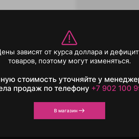
ены зависят от курса доллара и дефицит
товаров, поэтому могут изменяться.
Другая техника
Watch
Аксессуары
чную стоимость уточняйте у менедже
ела продаж по телефону
+7 902 100 9
В магазин
нусная программа