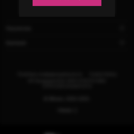
Покупателю
Компания
Политика конфиденциальности
Cookie Notice
ИП Бондарев В.М. ИНН:121527211660
ОГРН:318121500013114
© Яблоко, 2020-2025.
Наверх