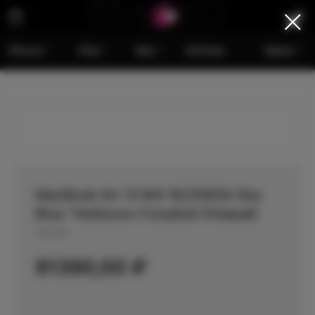
iPhone
iPad
Mac
AirPods
Watch
MacBook Air 13 M4 16/256Gb Sky
Blue “Небесно-Голубой (Новый)
Артикул:
91390,00
₽