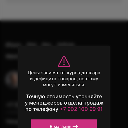
iPhone
iPad
Mac
AirPods
Watch
Аксессуары
Другая техника
Обменяй свой
Цены зависят от курса доллара
телефон выгодно!
Остались вопросы?
и дефицита товаров, поэтому
Напишите в чат поддержки
могут изменяться.
Единственный повод расстаться
с iPhone — новый iPhone
Точную стоимость уточняйте
у менеджеров отдела продаж
+7 (902) 100-99-91
по телефону
+7 902 100 99 91
с 10:00 до 22:00, без выходных
Узнать подробнее
Telergam
instagram*
WhatsApp
В магазин