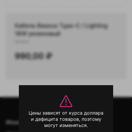
Кабель Baseus Type-C / Lighting
18W резиновый
Артикул:
990,00
₽
Цены зависят от курса доллара
и дефицита товаров, поэтому
iPhone
iPad
Mac
AirPods
могут изменяться.