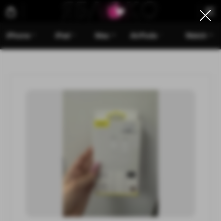
iPhone
iPad
Mac
AirPods
Watch