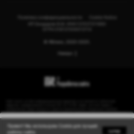
Политика конфиденциальности
Cookie Notice
ИП Бондарев В.М. ИНН:121527211660
ОГРН:318121500013114
© Яблоко, 2020-2025.
Наверх
Сайт носит сугубо информационный характер и не является публичной
офертой, определяемой Статьей 437 (2) ГК РФ. Apple, логотип Apple и
изображения Apple являются зарегистрированными товарными знаками
компании Apple Inc. в США и других странах. Instagram принадлежит компании
Meta, признанной экстремистской организацией и запрещенной в РФ.
Уведомить
Привет! Мы используем Cookie для лучшей
супер
работы сайта.