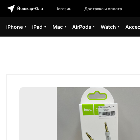
Йошкар-Ола
Магазины
Доставка и оплата
iPhone
iPad
Mac
AirPods
Watch
Аксе