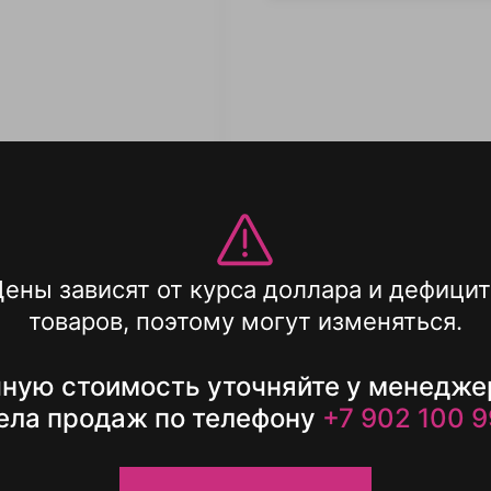
ены зависят от курса доллара и дефицит
товаров, поэтому могут изменяться.
чную стоимость уточняйте у менедже
ела продаж по телефону
+7 902 100 9
Другая техника
Watch
Аксессуары