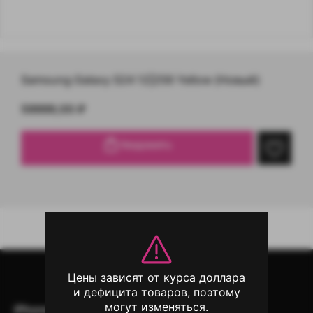
Samsung Galaxy S24 12|256 Yellow (Новый)
59999,00
₽
Уведомить
Цены зависят от курса доллара
и дефицита товаров, поэтому
могут изменяться.
iPhone
iPad
Mac
AirPods