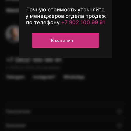
Точную стоимость уточняйте
Watch
Аксессуары
Другая техника
у менеджеров отдела продаж
по телефону
+7 902 100 99 91
Остались вопросы?
Напишите в чат поддержки
В магазин
+7 (902) 100-99-91
с 10:00 до 22:00, без выходных
Telergam
instagram*
WhatsApp
Покупателю
Компания