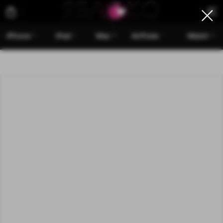
iPhone
iPad
Mac
AirPods
Watch