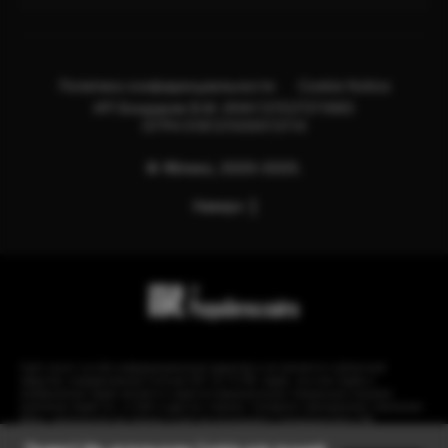
Политика конфиденциальности
Cookie Notice
ИП Бондарев В.М. ИНН:121527211660
ОГРН:318121500013114
© Яблоко, 2020-2025.
Наверх
Сайт носит сугубо информационный характер и не является публичной
офертой, определяемой Статьей 437 (2) ГК РФ. Apple, логотип Apple и
изображения Apple являются зарегистрированными товарными знаками
компании Apple Inc. в США и других странах. Instagram принадлежит компании
Meta, признанной экстремистской организацией и запрещенной в РФ.