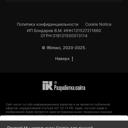
Политика конфиденциальности
Cookie Notice
ИП Бондарев В.М. ИНН:121527211660
ОГРН:318121500013114
© Яблоко, 2020-2025.
Наверх
Сайт носит сугубо информационный характер и не является публичной
офертой, определяемой Статьей 437 (2) ГК РФ. Apple, логотип Apple и
изображения Apple являются зарегистрированными товарными знаками
компании Apple Inc. в США и других странах. Instagram принадлежит компании
Meta, признанной экстремистской организацией и запрещенной в РФ.
Уведомить
Привет! Мы используем Cookie для лучшей