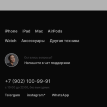
iPhone
iPad
Mac
AirPods
Watch
Аксессуары
Другая техника
Цены зависят от курса доллара
Остались вопросы?
и дефицита товаров, поэтому
Напишите в чат поддержки
могут изменяться.
Точную стоимость уточняйте
у менеджеров отдела продаж
+7 (902) 100-99-91
по телефону
+7 902 100 99 91
с 10:00 до 22:00, без выходных
Telergam
instagram*
WhatsApp
В магазин