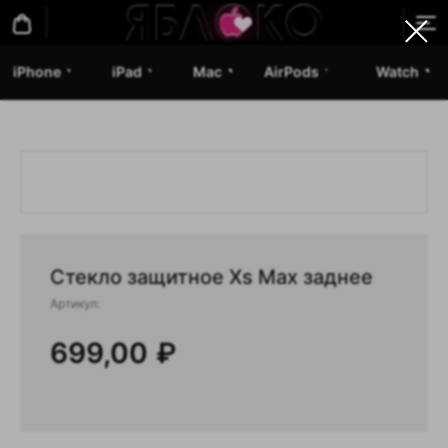
iPhone
iPad
Mac
AirPods
Watch
Стекло защитное Xs Max заднее
Артикул:
699,00
₽