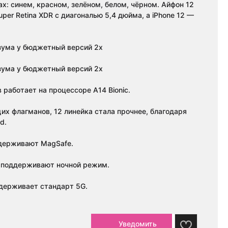
ах: синем, красном, зелёном, белом, чёрном. Айфон 12
uper Retina XDR с диагональю 5,4 дюйма, а iPhone 12 —
зума у бюджетный версий 2x
зума у бюджетный версий 2x
 работает на процессоре A14 Bionic.
их флагманов, 12 линейка стала прочнее, благодаря
d.
держивают MagSafe.
 поддерживают ночной режим.
ддерживает стандарт 5G.
Уведомить