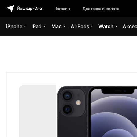
Йошкар-Ола
Магазины
Доставка и оплата
iPhone
iPad
Mac
AirPods
Watch
Аксе