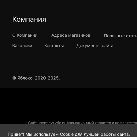
Компания
О Компании
Адреса магазинов
Полезные стат
Вакансии
Контакты
Документы сайта
© Яблоко, 2020-2025.
Сайт носит сугубо информационный характер и не является
товарными знаками компании Apple Inc. в США и других ст
Привет! Мы используем Cookie для лучшей работы сайта.