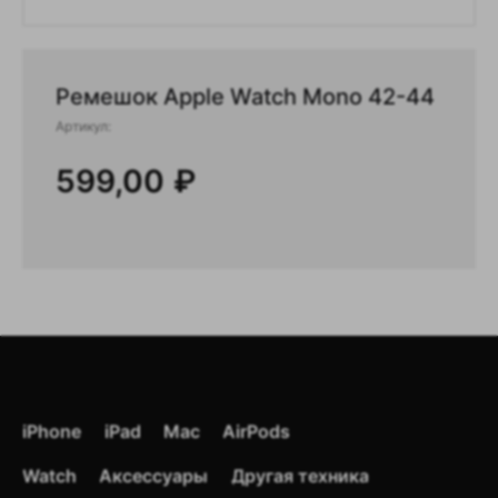
Ремешок Apple Watch Mono 42-44
Артикул:
599,00
₽
Цены зависят от курса доллара
iPhone
iPad
Mac
AirPods
и дефицита товаров, поэтому
могут изменяться.
Watch
Аксессуары
Другая техника