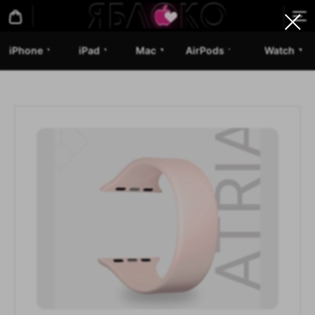
iPhone
iPad
Mac
AirPods
Watch