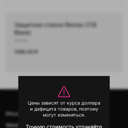
Защитное стекло Remax (7/8
Black)
Артикул:
1490,00
₽
Цены зависят от курса доллара
и дефицита товаров, поэтому
iPhone
iPad
Mac
AirPods
могут изменяться.
Watch
Аксессуары
Другая техника
Точную стоимость уточняйте