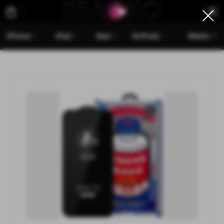
iPhone
iPad
Mac
AirPods
Watch