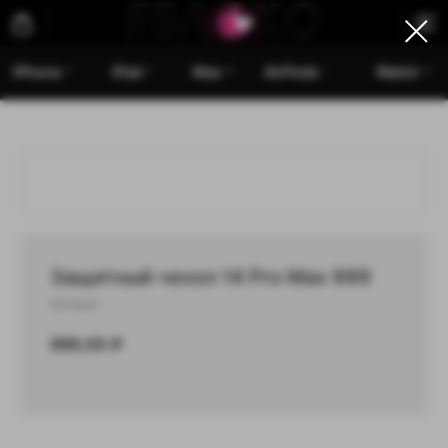
iPhone
iPad
Mac
AirPods
Watch
Защитный чехол 14 Pro Max 999
Артикул:
999,00
₽