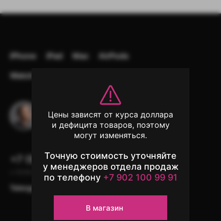
iPhone
iPad
Mac
AirPods
Watch
Аксессуары
Другая техника
Остались вопросы?
Цены зависят от курса доллара
Напишите в чат поддержки
и дефицита товаров, поэтому
могут изменяться.
Точную стоимость уточняйте
+7 (902) 100-99-91
у менеджеров отдела продаж
с 10:00 до 22:00, без выходных
по телефону
+7 902 100 99 91
Telergam
instagram*
WhatsApp
В магазин