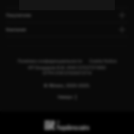
Покупателю
Компания
Политика конфиденциальности
Cookie Notice
ИП Бондарев В.М. ИНН:121527211660
ОГРН:318121500013114
© Яблоко, 2020-2025.
Наверх