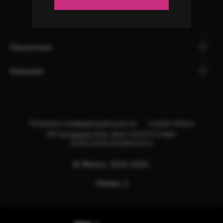
Покупателю
Компания
Политика конфиденциальности
Cookie Notice
ИП Бондарев В.М. ИНН:121527211660
ОГРН:318121500013114
© Яблоко, 2020-2025.
Наверх