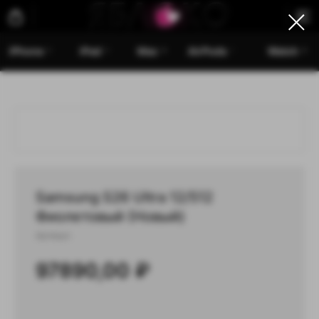
iPhone
iPad
Mac
AirPods
Watch
Samsung S26 Ultra 12/512
Фиолетовый (Новый)
Артикул:
97890,00
₽