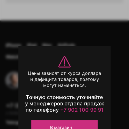
iPhone
iPad
Mac
AirPods
Watch
Аксессуары
Другая техника
Цены зависят от курса доллара
Остались вопросы?
и дефицита товаров, поэтому
Напишите в чат поддержки
могут изменяться.
Точную стоимость уточняйте
у менеджеров отдела продаж
+7 (902) 100-99-91
по телефону
+7 902 100 99 91
с 10:00 до 22:00, без выходных
Telergam
instagram*
WhatsApp
В магазин