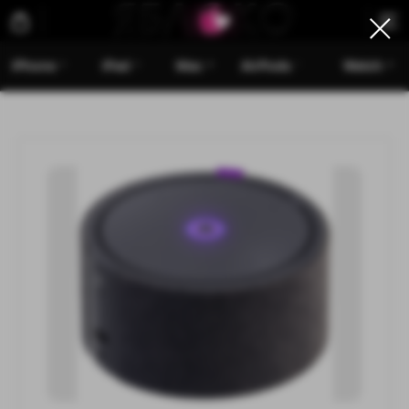
iPhone
iPad
Mac
AirPods
Watch