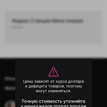
Яндекс Станция Мини (новая)
Артикул:
iPhone
iPad
Mac
AirPods
Цены зависят от курса доллара
и дефицита товаров, поэтому
Watch
Аксессуары
Другая техника
могут изменяться.
Точную стоимость уточняйте
Остались вопросы?
у менеджеров отдела продаж