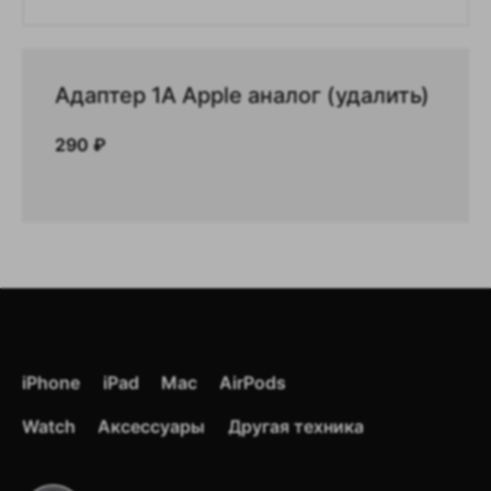
Адаптер 1A Apple аналог (удалить)
290
₽
iPhone
iPad
Mac
AirPods
Цены зависят от курса доллара
и дефицита товаров, поэтому
Watch
Аксессуары
Другая техника
могут изменяться.
Точную стоимость уточняйте