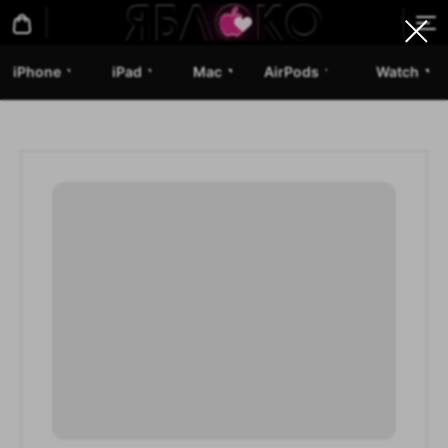
iPhone
iPad
Mac
AirPods
Watch