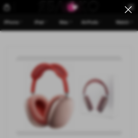
iPhone
iPad
Mac
AirPods
Watch