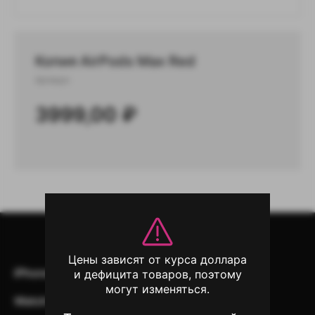
Копия AirPods Max Red
Артикул:
3999,00
₽
Цены зависят от курса доллара
iPhone
iPad
Mac
AirPods
и дефицита товаров, поэтому
могут изменяться.
Watch
Аксессуары
Другая техника