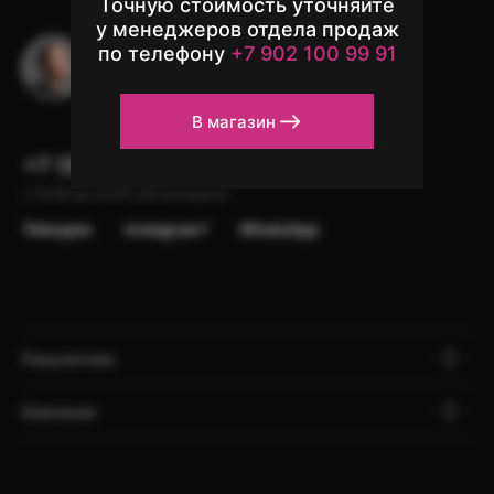
Точную стоимость уточняйте
у менеджеров отдела продаж
по телефону
+7 902 100 99 91
Остались вопросы?
Напишите в чат поддержки
В магазин
+7 (902) 100-99-91
с 10:00 до 22:00, без выходных
Telergam
instagram*
WhatsApp
Покупателю
Компания