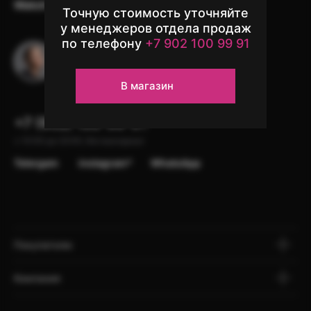
Watch
Аксессуары
Другая техника
Точную стоимость уточняйте
у менеджеров отдела продаж
по телефону
+7 902 100 99 91
Остались вопросы?
Напишите в чат поддержки
В магазин
+7 (902) 100-99-91
с 10:00 до 22:00, без выходных
Telergam
instagram*
WhatsApp
Покупателю
Компания