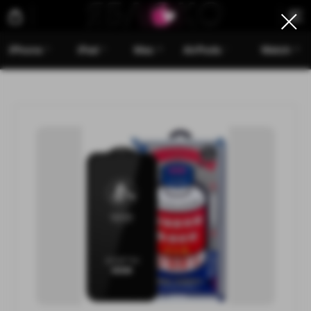
iPhone
iPad
Mac
AirPods
Watch