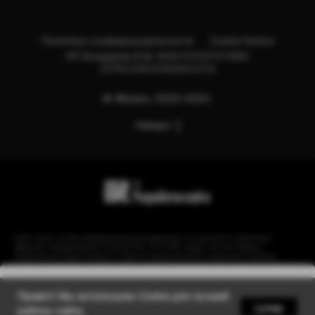
Политика конфиденциальности
Cookie Notice
ИП Бондарев В.М. ИНН:121527211660
ОГРН:318121500013114
© Яблоко, 2020-2025.
Наверх
Сайт носит сугубо информационный характер и не является публичной
офертой, определяемой Статьей 437 (2) ГК РФ. Apple, логотип Apple и
изображения Apple являются зарегистрированными товарными знаками
компании Apple Inc. в США и других странах. Instagram принадлежит компании
Meta, признанной экстремистской организацией и запрещенной в РФ.
Уведомить
Привет! Мы используем Cookie для лучшей
супер
работы сайта.