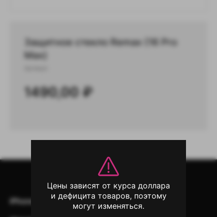
Защитное стекло Remax (16 Pro
Max)
Артикул:
1490,00
₽
Цены зависят от курса доллара
и дефицита товаров, поэтому
iPhone
iPad
Mac
AirPods
могут изменяться.