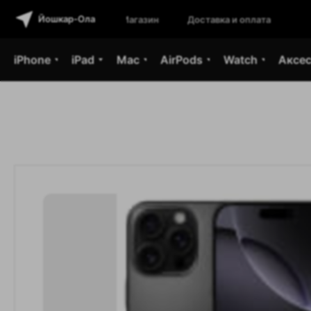
Йошкар-Ола
Магазины
Доставка и оплата
iPhone
iPad
Mac
AirPods
Watch
Аксе