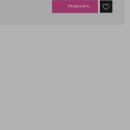
Уведомить
а
ров
9 91