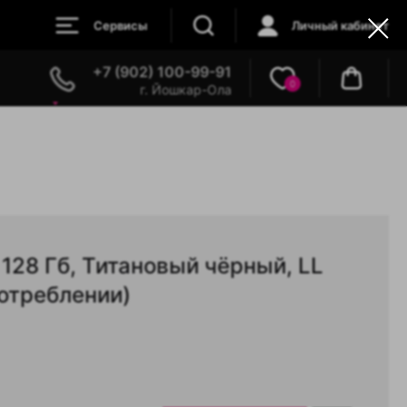
Сервисы
Личный кабинет
+7 (902) 100-99-91
0
г. Йошкар-Ола
, 128 Гб, Титановый чёрный, LL
отреблении)