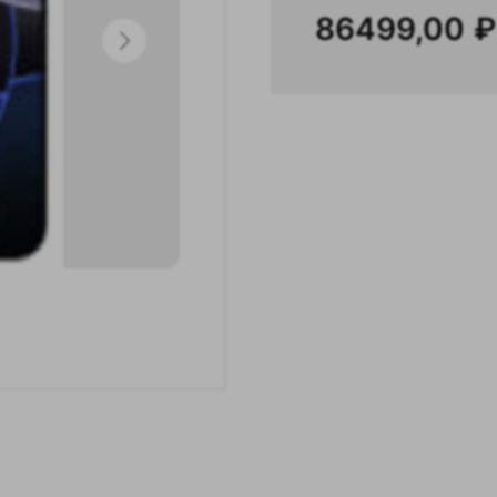
86499,00
₽
ены зависят от курса доллара и дефицит
товаров, поэтому могут изменяться.
чную стоимость уточняйте у менедже
ела продаж по телефону
+7 902 100 9