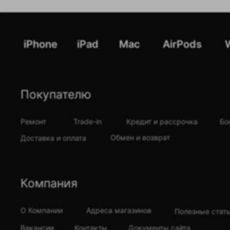
iPhone
iPad
Mac
AirPods
Покупателю
Ремонт
Trade-in
Кредит и рассрочка
Бо
Обмен и возврат
Доставка и оплата
Компания
О Компании
Адреса магазинов
Полезные стат
Вакансии
Контакты
Документы сайта