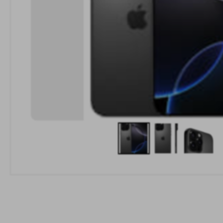
Ц
То
отд