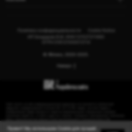
Политика конфиденциальности
Cookie Notice
ИП Бондарев В.М. ИНН:121527211660
ОГРН:318121500013114
© Яблоко, 2020-2025.
Наверх
Сайт носит сугубо информационный характер и не является публичной
офертой, определяемой Статьей 437 (2) ГК РФ. Apple, логотип Apple и
изображения Apple являются зарегистрированными товарными знаками
компании Apple Inc. в США и других странах. Instagram принадлежит компании
Meta, признанной экстремистской организацией и запрещенной в РФ.
Привет! Мы используем Cookie для лучшей