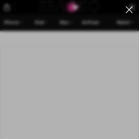
iPhone
iPad
Mac
AirPods
Watch