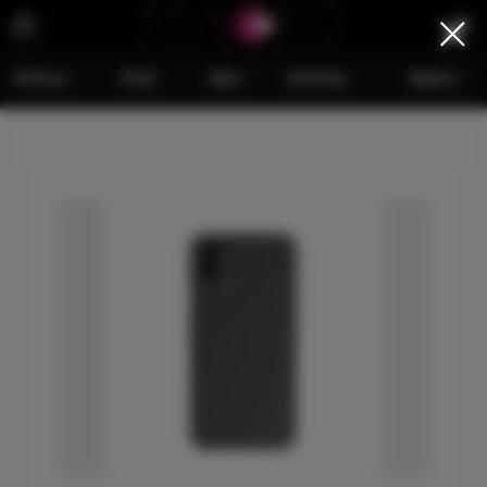
iPhone
iPad
Mac
AirPods
Watch