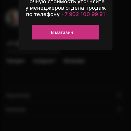
Точную стоимость уточняйте
у менеджеров отдела продаж
по телефону
+7 902 100 99 91
Остались вопросы?
Напишите в чат поддержки
Узнать подробнее
В магазин
+7 (902) 100-99-91
с 10:00 до 22:00, без выходных
Telergam
instagram*
WhatsApp
Покупателю
Компания