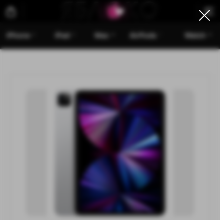
iPhone
iPad
Mac
AirPods
Watch