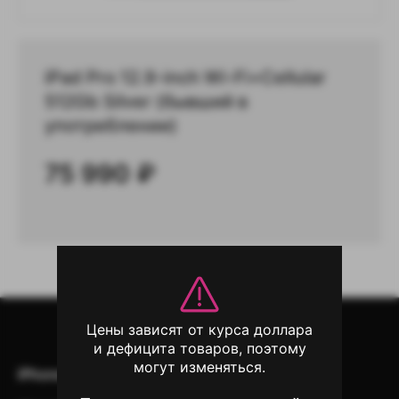
iPad Pro 12.9-inch Wi-Fi+Сellular
512Gb Silver (бывший в
употреблении)
75 990
₽
Цены зависят от курса доллара
и дефицита товаров, поэтому
могут изменяться.
iPhone
iPad
Mac
AirPods