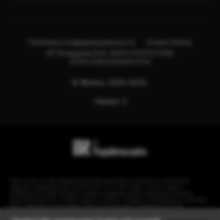
Политика конфиденциальности
Cookie Notice
ИП Бондарев В.М. ИНН:121527211660
ОГРН:318121500013114
© Яблоко, 2020-2025.
Наверх
Сайт носит сугубо информационный характер и не является публичной
офертой, определяемой Статьей 437 (2) ГК РФ. Apple, логотип Apple и
изображения Apple являются зарегистрированными товарными знаками
компании Apple Inc. в США и других странах. Instagram принадлежит компании
Meta, признанной экстремистской организацией и запрещенной в РФ.