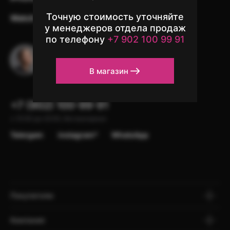
Точную стоимость уточняйте
Watch
Аксессуары
Другая техника
у менеджеров отдела продаж
по телефону
+7 902 100 99 91
Остались вопросы?
Напишите в чат поддержки
В магазин
+7 (902) 100-99-91
с 10:00 до 22:00, без выходных
Telergam
instagram*
WhatsApp
Покупателю
Компания