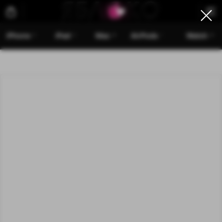
iPhone
iPad
Mac
AirPods
Watch