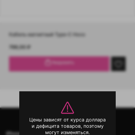
Кабель магнитный Type-C Hoco
799,00
₽
Уведомить
Цены зависят от курса доллара
и дефицита товаров, поэтому
могут изменяться.
iPhone
iPad
Mac
AirPods