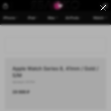
iPhone
iPad
Mac
AirPods
Watch
Apple Watch Series 8, 41mm / Gold /
S/M
Артикул:
00744
29 999
₽