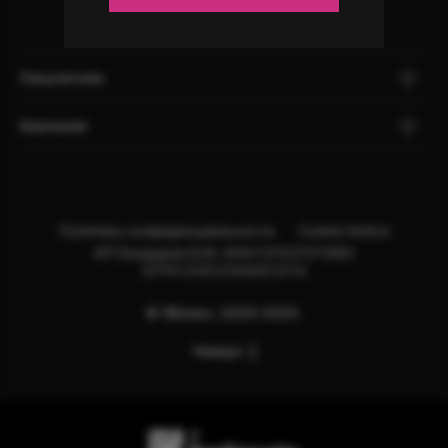
Покупателю
Компания
Политика конфиденциальности
Cookie Notice
ИП Бондарев В.М. ИНН:121527211660
ОГРН:318121500013114
© Яблоко, 2020-2025.
Наверх