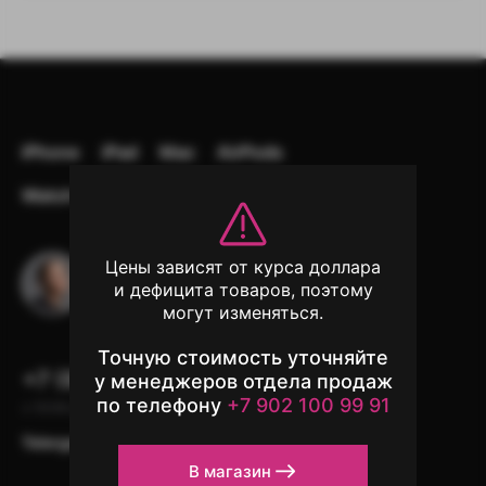
iPhone
iPad
Mac
AirPods
Watch
Аксессуары
Другая техника
Цены зависят от курса доллара
Остались вопросы?
и дефицита товаров, поэтому
Напишите в чат поддержки
могут изменяться.
Точную стоимость уточняйте
+7 (902) 100-99-91
у менеджеров отдела продаж
по телефону
+7 902 100 99 91
с 10:00 до 22:00, без выходных
Telergam
instagram*
WhatsApp
В магазин