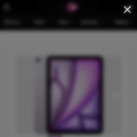
iPhone
iPad
Mac
AirPods
Watch