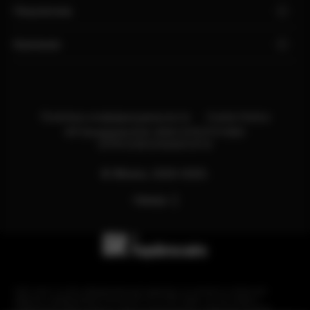
Покупателю
Компания
Политика конфиденциальности
Cookie Notice
ИП Бондарев В.М. ИНН:121527211660
ОГРН:318121500013114
© Яблоко, 2020-2025.
Наверх
Сайт носит сугубо информационный характер и не является публичной
офертой, определяемой Статьей 437 (2) ГК РФ. Apple, логотип Apple и
изображения Apple являются зарегистрированными товарными знаками