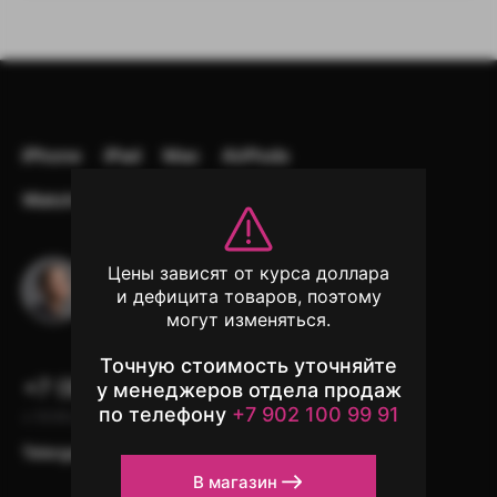
iPhone
iPad
Mac
AirPods
Watch
Аксессуары
Другая техника
Цены зависят от курса доллара
Остались вопросы?
и дефицита товаров, поэтому
Напишите в чат поддержки
могут изменяться.
Точную стоимость уточняйте
+7 (902) 100-99-91
у менеджеров отдела продаж
по телефону
+7 902 100 99 91
с 10:00 до 22:00, без выходных
Telergam
instagram*
WhatsApp
В магазин