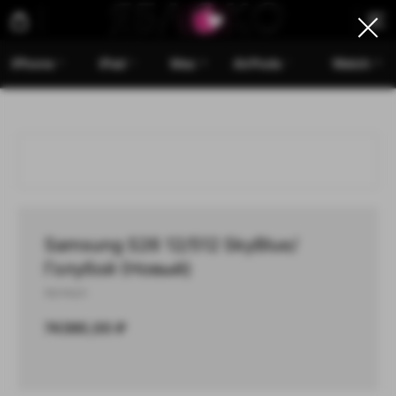
iPhone
iPad
Mac
AirPods
Watch
Samsung S26 12/512 SkyBlue/
Голубой (Новый)
Артикул:
74390,00
₽