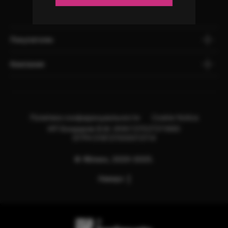
Покупателю
Компания
Политика конфиденциальности
Cookie Notice
ИП Бондарев В.М. ИНН:121527211660
ОГРН:318121500013114
© Яблоко, 2020-2025.
Наверх