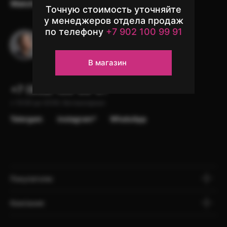
Watch
Аксессуары
Другая техника
Точную стоимость уточняйте
у менеджеров отдела продаж
по телефону
+7 902 100 99 91
Остались вопросы?
Напишите в чат поддержки
В магазин
+7 (902) 100-99-91
с 10:00 до 22:00, без выходных
Telergam
instagram*
WhatsApp
Покупателю
Компания