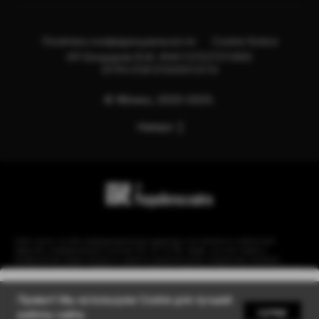
Политика конфиденциальности
Cookie Notice
ИП Бондарев В.М. ИНН:121527211660
ОГРН:318121500013114
© Яблоко, 2020-2025.
Наверх
Сайт носит сугубо информационный характер и не является публичной
офертой, определяемой Статьей 437 (2) ГК РФ. Apple, логотип Apple и
изображения Apple являются зарегистрированными товарными знаками
компании Apple Inc. в США и других странах. Instagram принадлежит компании
Meta, признанной экстремистской организацией и запрещенной в РФ.
Уведомить
Привет! Мы используем Cookie для лучшей
супер
работы сайта.