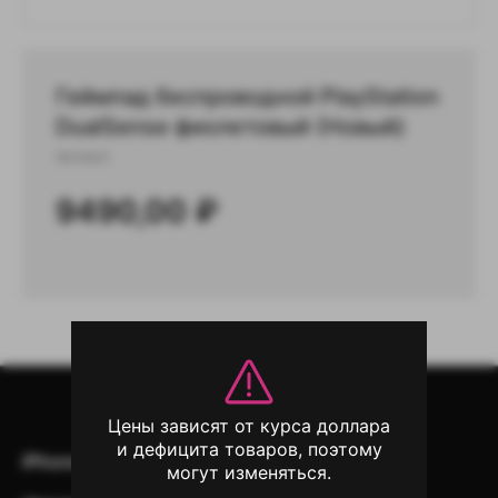
Геймпад беспроводной PlayStation
DualSense фиолетовый (Новый)
Артикул:
9490,00
₽
Цены зависят от курса доллара
и дефицита товаров, поэтому
iPhone
iPad
Mac
AirPods
могут изменяться.