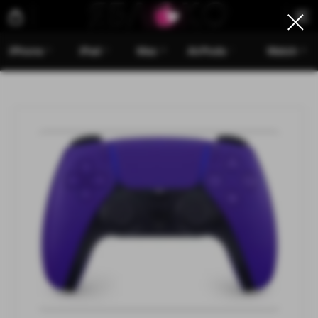
iPhone
iPad
Mac
AirPods
Watch