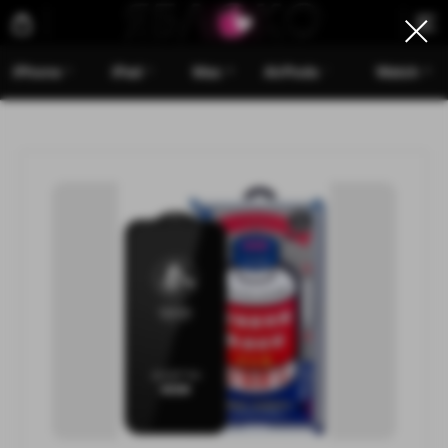
iPhone
iPad
Mac
AirPods
Watch