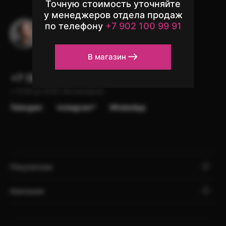
Точную стоимость уточняйте
у менеджеров отдела продаж
по телефону
+7 902 100 99 91
Остались вопросы?
Напишите в чат поддержки
В магазин
+7 (902) 100-99-91
с 10:00 до 22:00, без выходных
Telergam
instagram*
WhatsApp
Покупателю
Компания