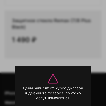
Защитное стекло Remax (7/8 Plus
Black)
1 490
₽
Цены зависят от курса доллара
и дефицита товаров, поэтому
iPhone
iPad
Mac
AirPods
могут изменяться.
Watch
Аксессуары
Другая техника