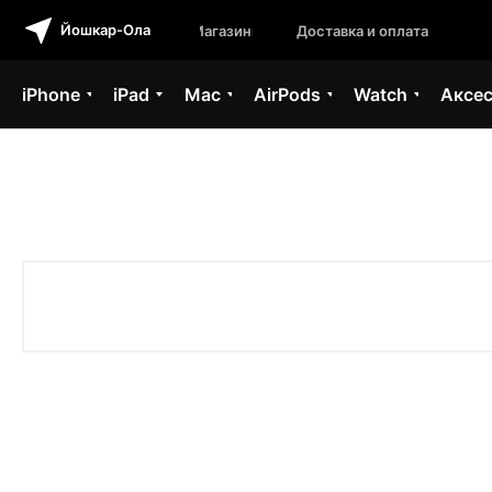
Йошкар-Ола
Магазины
Доставка и оплата
iPhone
iPad
Mac
AirPods
Watch
Аксе