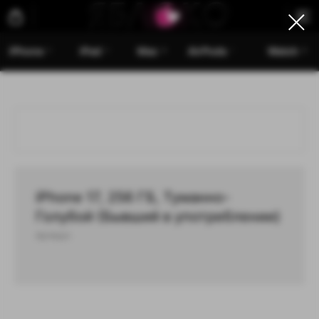
iPhone
iPad
Mac
AirPods
Watch
iPhone 17, 256 ГБ, Туманно-
Голубой (Бывший в употреблении)
Артикул: