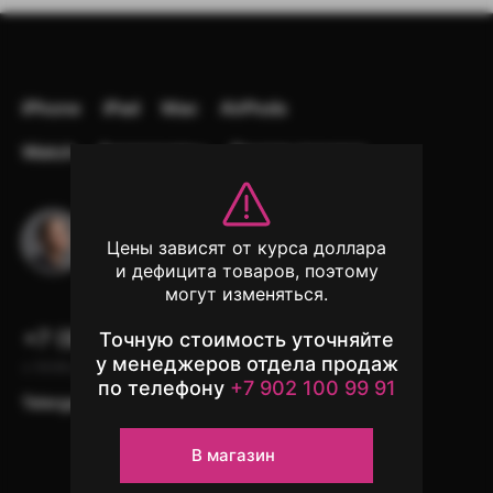
iPhone
iPad
Mac
AirPods
Watch
Аксессуары
Другая техника
Остались вопросы?
Цены зависят от курса доллара
Напишите в чат поддержки
и дефицита товаров, поэтому
могут изменяться.
+7 (902) 100-99-91
Точную стоимость уточняйте
у менеджеров отдела продаж
с 10:00 до 22:00, без выходных
по телефону
+7 902 100 99 91
Telergam
instagram*
WhatsApp
В магазин