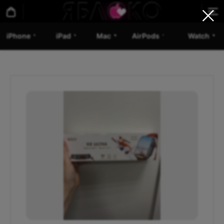
iPhone
iPad
Mac
AirPods
Watch