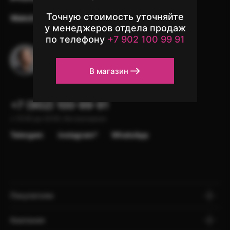
Точную стоимость уточняйте
Watch
Аксессуары
Другая техника
у менеджеров отдела продаж
по телефону
+7 902 100 99 91
Остались вопросы?
Напишите в чат поддержки
В магазин
+7 (902) 100-99-91
с 10:00 до 22:00, без выходных
Telergam
instagram*
WhatsApp
Покупателю
Компания