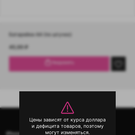
Батарейки AA (по штучно)
45,00
₽
Уведомить
Цены зависят от курса доллара
и дефицита товаров, поэтому
могут изменяться.
iPhone
iPad
Mac
AirPods