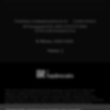
Политика конфиденциальности
Cookie Notice
ИП Бондарев В.М. ИНН:121527211660
ОГРН:318121500013114
© Яблоко, 2020-2025.
Наверх
Сайт носит сугубо информационный характер и не является публичной
офертой, определяемой Статьей 437 (2) ГК РФ. Apple, логотип Apple и
изображения Apple являются зарегистрированными товарными знаками
компании Apple Inc. в США и других странах. Instagram принадлежит компании
Meta, признанной экстремистской организацией и запрещенной в РФ.