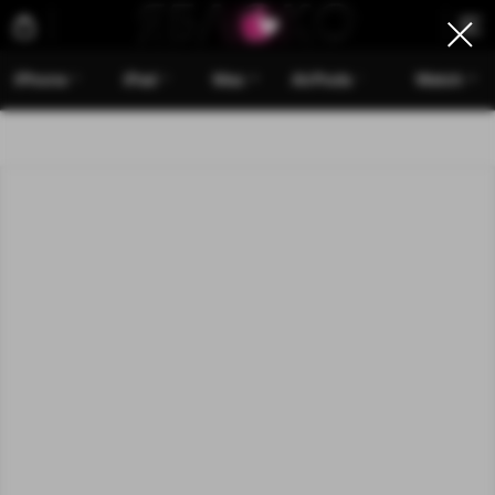
iPhone
iPad
Mac
AirPods
Watch