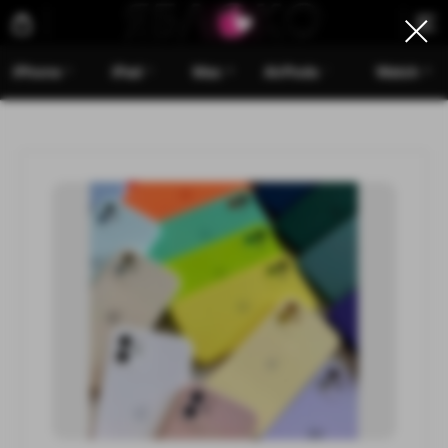
iPhone
iPad
Mac
AirPods
Watch