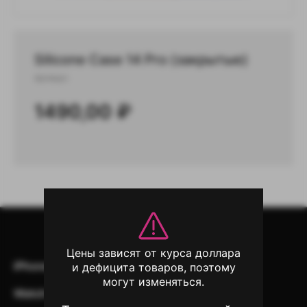
Silicone Case 14 Pro (закрытые)
Артикул:
1490,00
₽
Цены зависят от курса доллара
iPhone
iPad
Mac
AirPods
и дефицита товаров, поэтому
могут изменяться.
Watch
Аксессуары
Другая техника