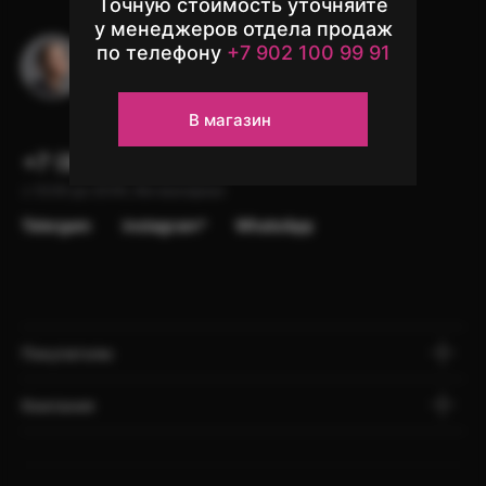
Точную стоимость уточняйте
у менеджеров отдела продаж
по телефону
+7 902 100 99 91
Остались вопросы?
Напишите в чат поддержки
В магазин
+7 (902) 100-99-91
с 10:00 до 22:00, без выходных
Telergam
instagram*
WhatsApp
Покупателю
Компания