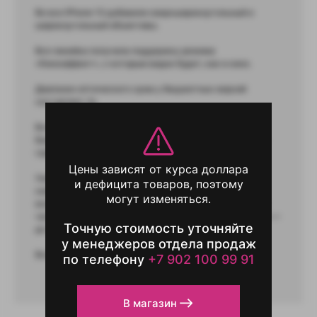
Во все iPhone 13 добавили сверхширокоугольный и
широкоугольный объективы.
Вся линейка получила поддержку режима
«Киноэффект», с которым видео будет, как в кино.
Диапазон оптического зума у бюджетных версий
составляет 2x
Вся 13 линейка работает на чипсете A15 Bionic.
Бюджетные версии флагманов дополнены 4-ядерным
графическим процессором
Цены зависят от курса доллара
Увеличилось время автономной работы флагманов:
и дефицита товаров, поэтому
новый iPhone 13 Mini проработает в режиме
могут изменяться.
воспроизведения видео до 17 часов, iPhone 13 — до 19
часов, iPhone 13 Pro — до 22 часов, а iPhone 13 Pro Max —
Точную стоимость уточняйте
до 28 часов.
у менеджеров отдела продаж
Все 13 флагманы поддерживают MagSafe и 5 G.
по телефону
+7 902 100 99 91
В магазин