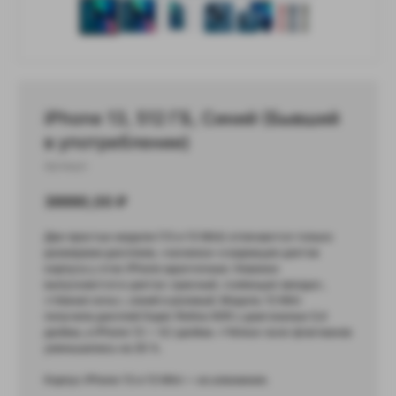
iPhone 13, 512 ГБ, Синий (Бывший
в употреблении)
Артикул:
39990,00
₽
Две простых модели (13 и 13 Mini) отличаются только
размерами дисплеев, «начинка» и вариации цветов
корпуса у этих iPhone идентичные. Новинки
выпускаются в цветах: красный, «сияющая звезда»,
«тёмная ночь», синий и розовый. Модель 13 Mini
получила дисплей Super Retina XDR с диагональю 5,4
дюйма, а iPhone 13 — 6,1 дюйма. «Чёлка» всех флагманов
уменьшилась на 20 %.
Корпус iPhone 13 и 13 Mini — из алюминия.