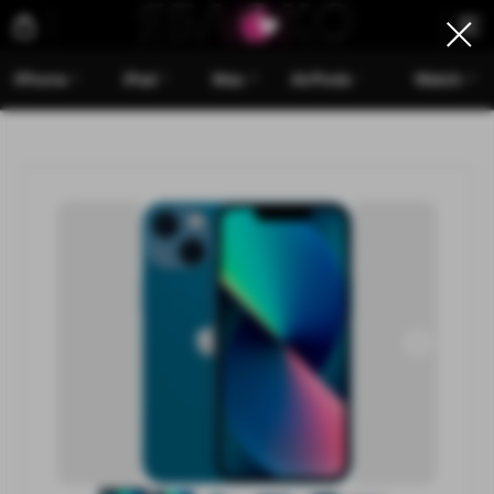
iPhone
iPad
Mac
AirPods
Watch