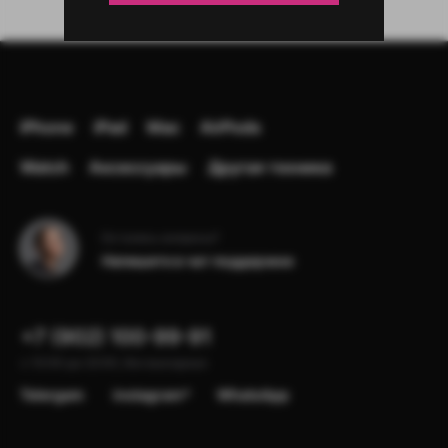
iPhone
iPad
Mac
AirPods
Watch
Аксессуары
Другая техника
Остались вопросы?
Напишите в чат поддержки
+7 (902) 100-99-91
с 10:00 до 22:00, без выходных
Telergam
instagram*
WhatsApp