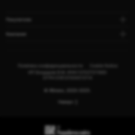
Покупателю
Компания
Политика конфиденциальности
Cookie Notice
ИП Бондарев В.М. ИНН:121527211660
ОГРН:318121500013114
© Яблоко, 2020-2025.
Наверх