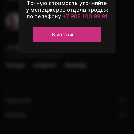
с iPhone — новый iPhone
Точную стоимость уточняйте
у менеджеров отдела продаж
по телефону
+7 902 100 99 91
Остались вопросы?
Узнать подробнее
Напишите в чат поддержки
В магазин
+7 (902) 100-99-91
с 10:00 до 22:00, без выходных
Telergam
instagram*
WhatsApp
Покупателю
Компания