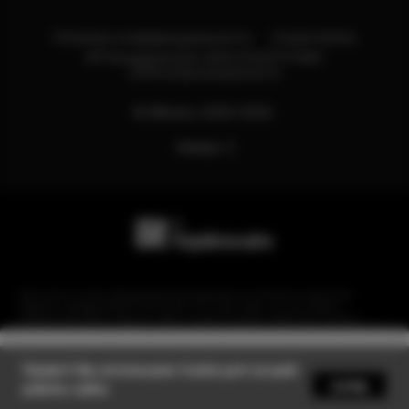
Политика конфиденциальности
Cookie Notice
ИП Бондарев В.М. ИНН:121527211660
ОГРН:318121500013114
© Яблоко, 2020-2025.
Наверх
Сайт носит сугубо информационный характер и не является публичной
офертой, определяемой Статьей 437 (2) ГК РФ. Apple, логотип Apple и
изображения Apple являются зарегистрированными товарными знаками
компании Apple Inc. в США и других странах. Instagram принадлежит компании
Meta, признанной экстремистской организацией и запрещенной в РФ.
Уведомить
Привет! Мы используем Cookie для лучшей
супер
работы сайта.