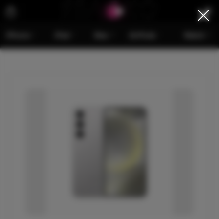
iPhone
iPad
Mac
AirPods
Watch